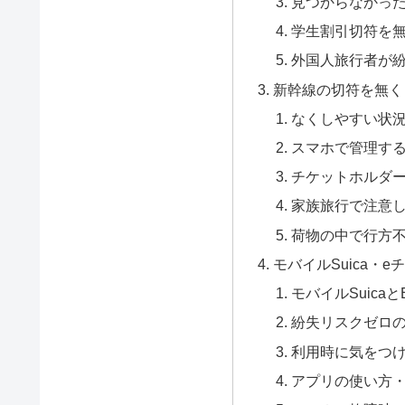
見つからなかっ
学生割引切符を
外国人旅行者が
新幹線の切符を無く
なくしやすい状
スマホで管理す
チケットホルダ
家族旅行で注意
荷物の中で行方
モバイルSuica・
モバイルSuica
紛失リスクゼロ
利用時に気をつ
アプリの使い方