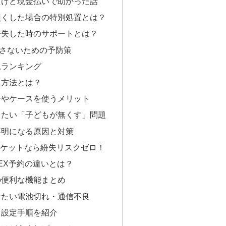
たけど現金払いで助かった話
無くした場合の特別処置とは？
紛失した時のサポートとは？
さないための予防策
況ランキング
る方法とは？
ーやケースを使うメリット
したい「子どもが無くす」問題
不明になる原因と対策
eチケットなら紛失リスクゼロ！
とEX予約の違いとは？
の便利な機能まとめ
けたい電池切れ・通信不良
・設定手順を紹介