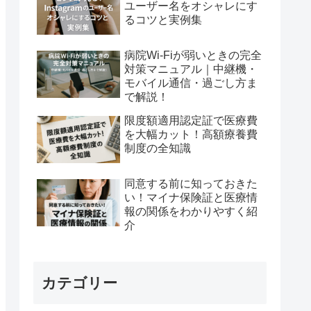
ユーザー名をオシャレにす
るコツと実例集
病院Wi-Fiが弱いときの完全
対策マニュアル｜中継機・
モバイル通信・過ごし方ま
で解説！
限度額適用認定証で医療費
を大幅カット！高額療養費
制度の全知識
同意する前に知っておきた
い！マイナ保険証と医療情
報の関係をわかりやすく紹
介
カテゴリー