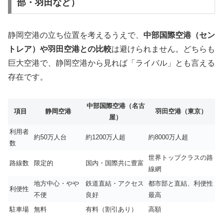
部・羽田など）
静岡空港の立ち位置を考えるうえで、
中部国際空港（セン
トレア）や羽田空港との比較
は避けられません。どちらも
巨大空港で、静岡空港から見れば「ライバル」とも言える
存在です。
中部国際空港（名古
項目
静岡空港
羽田空港（東京）
屋）
利用者
約50万人台
約1200万人超
約8000万人超
数
世界トップクラスの路
路線数
限定的
国内・国際共に豊富
線網
地方中心・やや
鉄道直結・アクセス
都市部と直結、利便性
利便性
不便
良好
最高
駐車場
無料
有料（割引あり）
高額