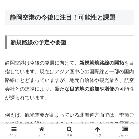
静岡空港の今後に注目！可能性と課題
新規路線の予定や要望
静岡空港は今後の発展に向けて、
新規就航路線の開拓
を目
指しています。現在はアジア圏中心の国際線と一部の国内
路線にとどまっていますが、地元自治体や観光業界、航空
会社との連携により、
新たな目的地の追加や増便
の可能性
が探られています。
例えば、観光需要が高まっている北海道方面では、季節ご
とに臨時便が設けられることも。さらに、ビジネス需要や
国際交流の促進を目的に、
ベトナムやタイなど東南アジア
メニュー
ホーム
検索
トップ
サイドバー