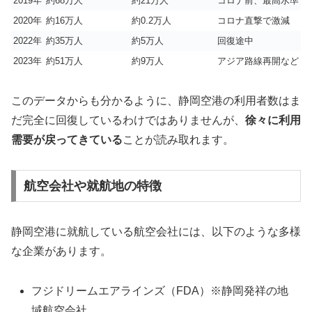
2019年
約68万人
約21万人
コロナ前、最高水準
2020年
約16万人
約0.2万人
コロナ直撃で激減
2022年
約35万人
約5万人
回復途中
2023年
約51万人
約9万人
アジア路線再開など
このデータからも分かるように、静岡空港の利用者数はま
だ完全に回復しているわけではありませんが、
徐々に利用
需要が戻ってきている
ことが読み取れます。
航空会社や就航地の特徴
静岡空港に就航している航空会社には、以下のような多様
な企業があります。
フジドリームエアラインズ（FDA）※静岡発祥の地
域航空会社